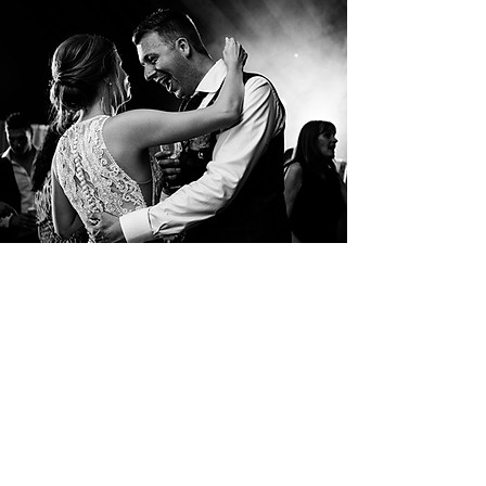
K & J